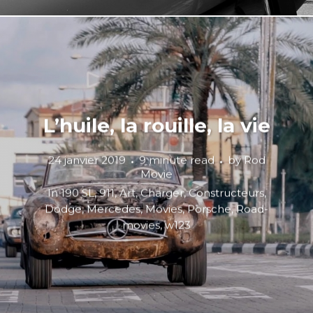
L’huile, la rouille, la vie
24 janvier 2019
9 minute read
by
Rod
Movie
In
190 SL
,
911
,
Art
,
Charger
,
Constructeurs
,
Dodge
,
Mercedes
,
Movies
,
Porsche
,
Road-
movies
,
w123