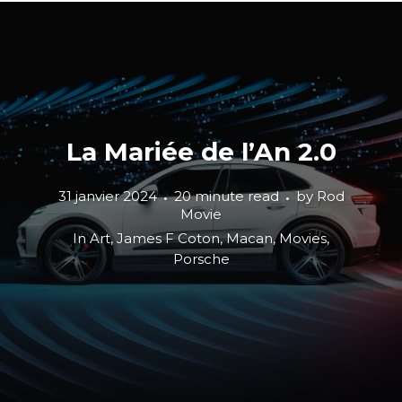
La Mariée de l’An 2.0
31 janvier 2024
20 minute read
by
Rod
Movie
In
Art
,
James F Coton
,
Macan
,
Movies
,
Porsche