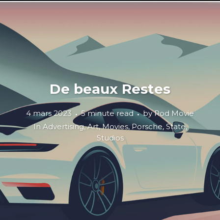
De beaux Restes
4 mars 2023
5 minute read
by
Rod Movie
In
Advertising
,
Art
,
Movies
,
Porsche
,
State
,
Studios