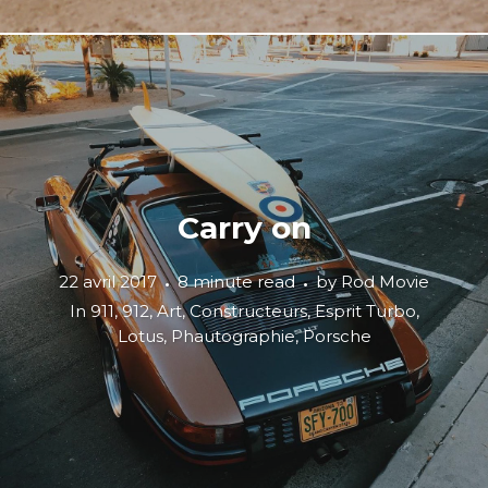
Carry on
22 avril 2017
8 minute read
by
Rod Movie
In
911
,
912
,
Art
,
Constructeurs
,
Esprit Turbo
,
Lotus
,
Phautographie
,
Porsche