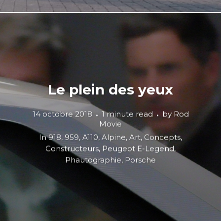
Le plein des yeux
14 octobre 2018
1 minute read
by
Rod
Movie
In
918
,
959
,
A110
,
Alpine
,
Art
,
Concepts
,
Constructeurs
,
Peugeot E-Legend
,
Phautographie
,
Porsche