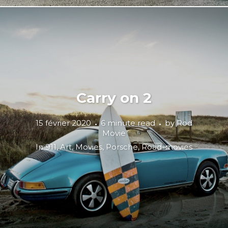
Carry on 2
15 février 2020
6 minute read
by
Rod
Movie
In
911
,
Art
,
Movies
,
Porsche
,
Road-movies