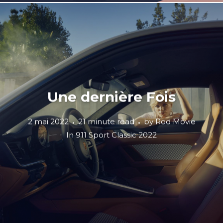
Une dernière Fois
2 mai 2022
21 minute read
by
Rod Movie
In
911 Sport Classic 2022