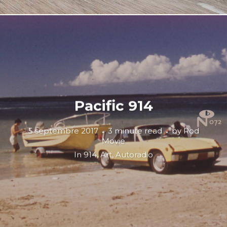
Pacific 914
5 septembre 2017
3 minute read
by
Rod
Movie
In
914
,
Art
,
Autoradio