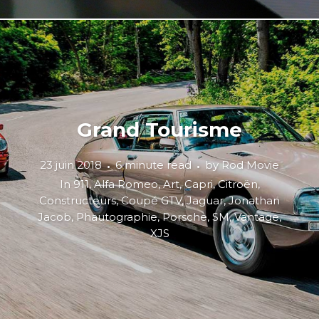
Grand Tourisme
23 juin 2018
6 minute read
by
Rod Movie
In
911
,
Alfa Romeo
,
Art
,
Capri
,
Citroën
,
Constructeurs
,
Coupé GTV
,
Jaguar
,
Jonathan
Jacob
,
Phautographie
,
Porsche
,
SM
,
Vantage
,
XJS