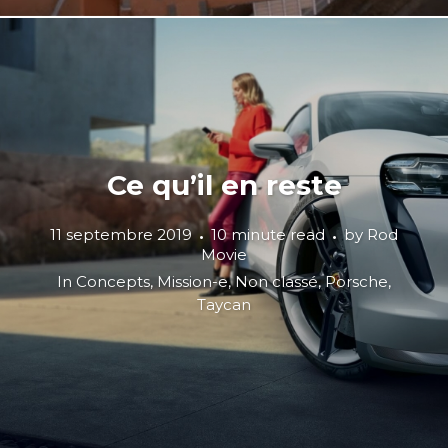
Ce qu’il en reste
11 septembre 2019
10 minute read
by
Rod
Movie
In
Concepts
,
Mission-e
,
Non classé
,
Porsche
,
Taycan