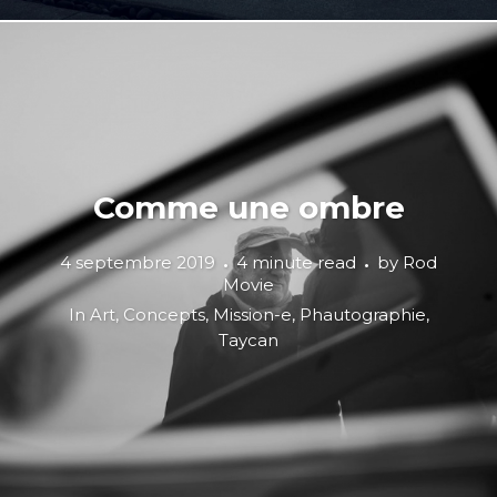
Comme une ombre
4 septembre 2019
4 minute read
by
Rod
Movie
In
Art
,
Concepts
,
Mission-e
,
Phautographie
,
Taycan