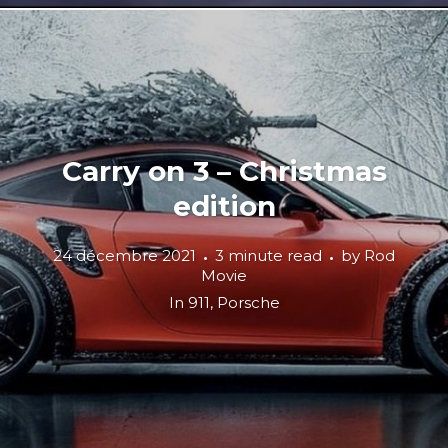
Carry on 3 – Christmas
edition
24 décembre 2021
3 minute read
by
Rod
Movie
In
911
,
Porsche