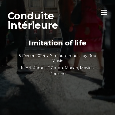
Conduite
intérieure
Imitation of life
5 février 2024
7 minute read
by
Rod
Movie
In
Art
,
James F Coton
,
Macan
,
Movies
,
Porsche