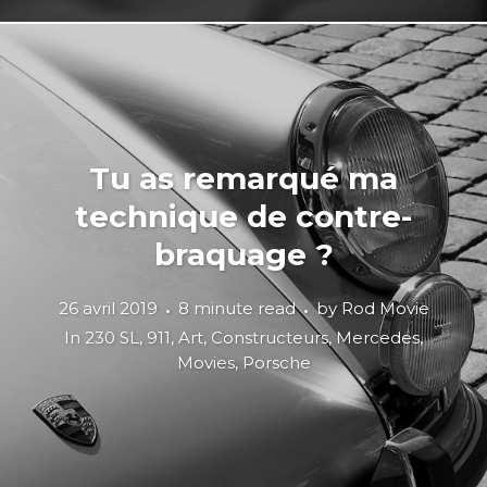
Tu as remarqué ma
technique de contre-
braquage ?
26 avril 2019
8 minute read
by
Rod Movie
In
230 SL
,
911
,
Art
,
Constructeurs
,
Mercedes
,
Movies
,
Porsche