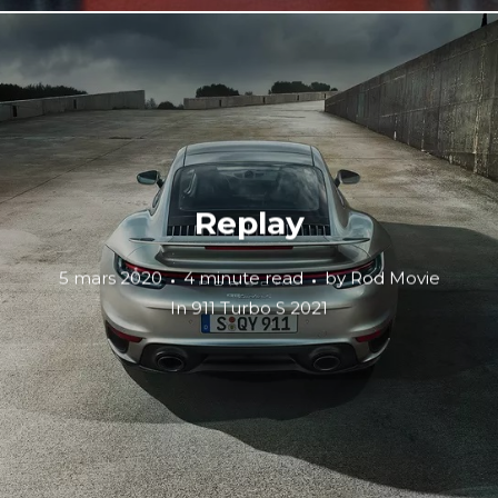
Replay
5 mars 2020
4 minute read
by
Rod Movie
In
911 Turbo S 2021