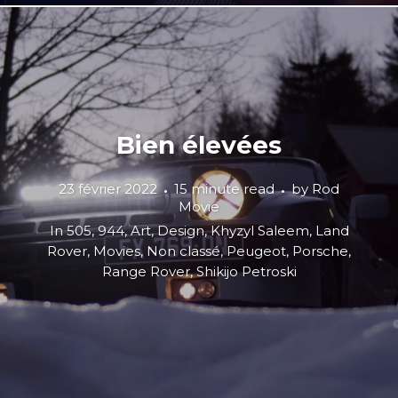
Bien élevées
23 février 2022
15 minute read
by
Rod
Movie
In
505
,
944
,
Art
,
Design
,
Khyzyl Saleem
,
Land
Rover
,
Movies
,
Non classé
,
Peugeot
,
Porsche
,
Range Rover
,
Shikijo Petroski