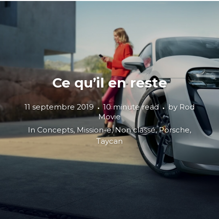
Ce qu’il en reste
11 septembre 2019
10 minute read
by
Rod
Movie
In
Concepts
,
Mission-e
,
Non classé
,
Porsche
,
Taycan