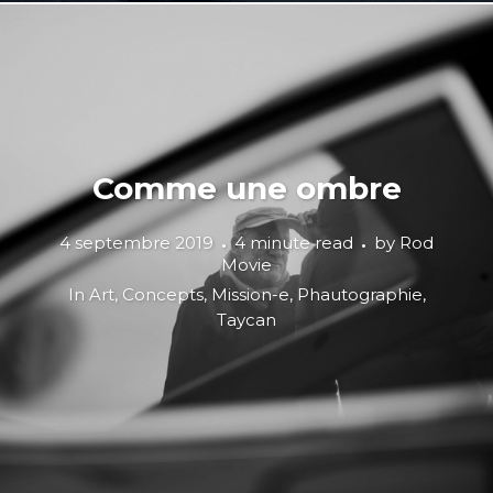
Comme une ombre
4 septembre 2019
4 minute read
by
Rod
Movie
In
Art
,
Concepts
,
Mission-e
,
Phautographie
,
Taycan