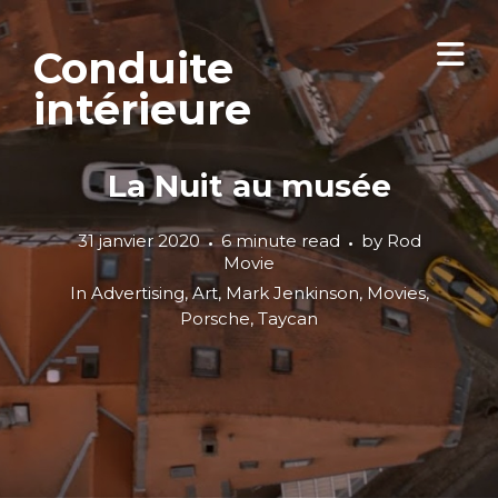
Conduite
intérieure
La Nuit au musée
31 janvier 2020
6 minute read
by
Rod
Movie
In
Advertising
,
Art
,
Mark Jenkinson
,
Movies
,
Porsche
,
Taycan