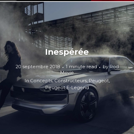
Inespérée
20 septembre 2018
1 minute read
by
Rod
Movie
In
Concepts
,
Constructeurs
,
Peugeot
,
Peugeot E-Legend