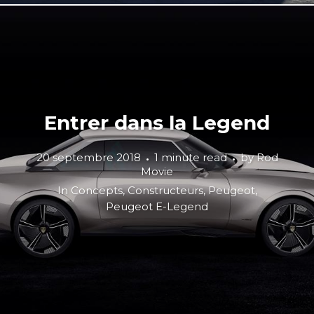
Entrer dans la Legend
20 septembre 2018
1 minute read
by
Rod
Movie
In
Concepts
,
Constructeurs
,
Peugeot
,
Peugeot E-Legend