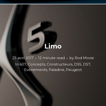
Limo
25 avril 2017
12 minute read
by
Rod Movie
In
607
,
Concepts
,
Constructeurs
,
DS5
,
DS7
,
Evénements
,
Paladine
,
Peugeot