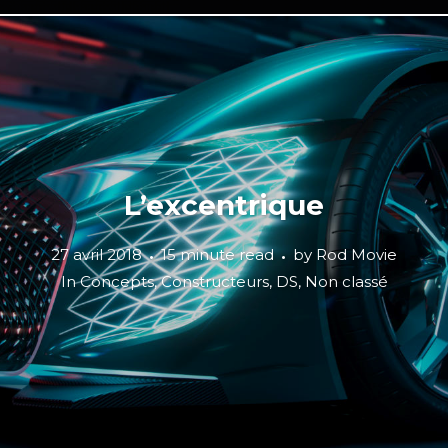
L’excentrique
27 avril 2018
15 minute read
by
Rod Movie
In
Concepts
,
Constructeurs
,
DS
,
Non classé