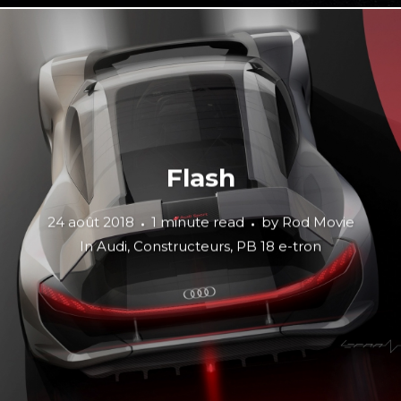
Flash
24 août 2018
1 minute read
by
Rod Movie
In
Audi
,
Constructeurs
,
PB 18 e-tron