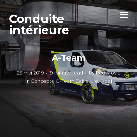
Conduite
intérieure
A-Team
25 mai 2019
9 minute read
by
Rod Movie
In
Concepts
,
O-Team Zafira Life
,
Opel