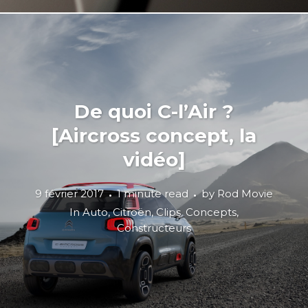
De quoi C-l’Air ?
[Aircross concept, la
vidéo]
9 février 2017
1 minute read
by
Rod Movie
In
Auto
,
Citroën
,
Clips
,
Concepts
,
Constructeurs