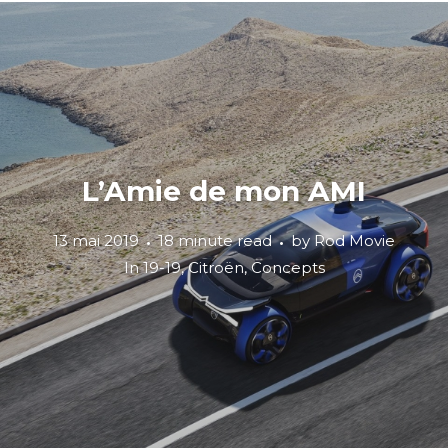
L’Amie de mon AMI
13 mai 2019
18 minute read
by
Rod Movie
In
19-19
,
Citroën
,
Concepts