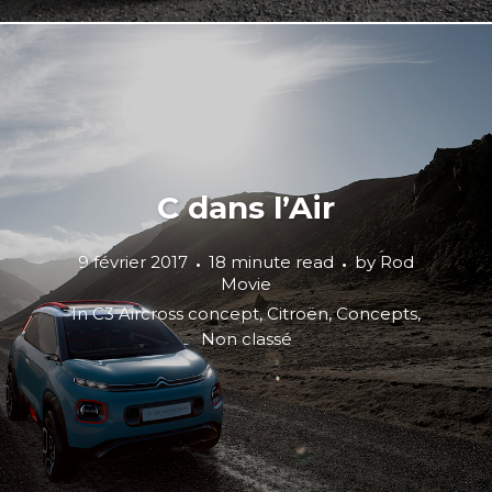
C dans l’Air
9 février 2017
18 minute read
by
Rod
Movie
In
C3 Aircross concept
,
Citroën
,
Concepts
,
Non classé