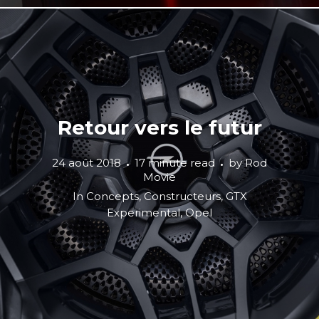
Retour vers le futur
24 août 2018
17 minute read
by
Rod
Movie
In
Concepts
,
Constructeurs
,
GTX
Experimental
,
Opel