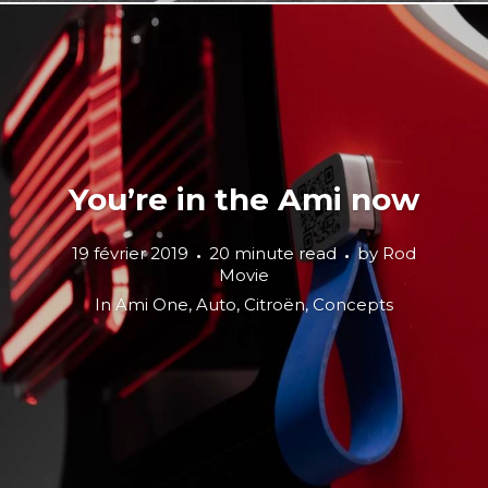
You’re in the Ami now
19 février 2019
20 minute read
by
Rod
Movie
In
Ami One
,
Auto
,
Citroën
,
Concepts