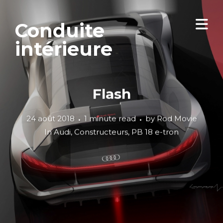
Conduite
intérieure
Flash
24 août 2018
1 minute read
by
Rod Movie
In
Audi
,
Constructeurs
,
PB 18 e-tron