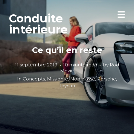
Conduite
intérieure
Ce qu’il en reste
11 septembre 2019
10 minute read
by
Rod
Movie
In
Concepts
,
Mission-e
,
Non classé
,
Porsche
,
Taycan