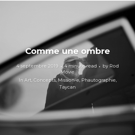
Comme une ombre
4 septembre 2019
4 minute read
by
Rod
Movie
In
Art
,
Concepts
,
Mission-e
,
Phautographie
,
Taycan