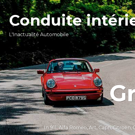
Conduite intéri
L'Inactualité Automobile
G
In
911
,
Alfa Romeo
,
Art
,
Capri
,
Citroën
,