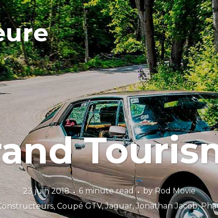
eure
rand Touris
23 juin 2018
6 minute read
by
Rod Movie
Constructeurs
,
Coupé GTV
,
Jaguar
,
Jonathan Jacob
,
Pha