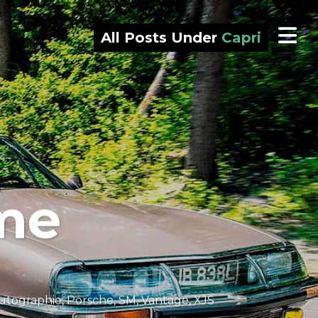
All Posts Under
Capri
me
utographie
,
Porsche
,
SM
,
Vantage
,
XJS