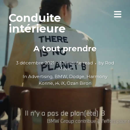
Conduite
intérieure
A tout prendre
3 décembre 2021
12 minute read
by
Rod
Movie
In
Advertising
,
BMW
,
Dodge
,
Harmony
Korine
,
i4
,
iX
,
Ozan Biron