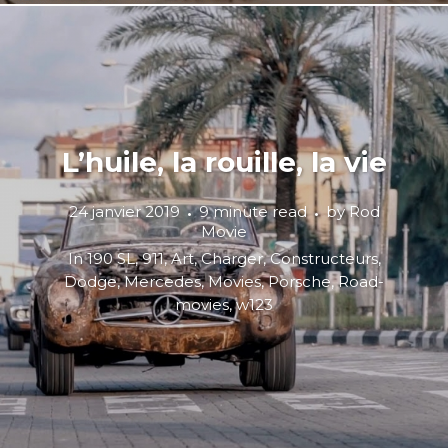
L’huile, la rouille, la vie
24 janvier 2019
9 minute read
by
Rod
Movie
In
190 SL
,
911
,
Art
,
Charger
,
Constructeurs
,
Dodge
,
Mercedes
,
Movies
,
Porsche
,
Road-
movies
,
w123