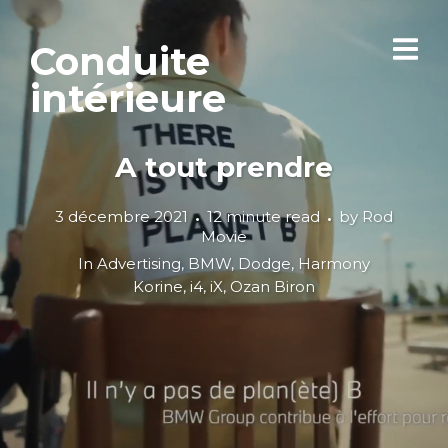
Conduite
intérieure
A tout prendre
3 décembre 2021
12 minute read
by
Rod
Movie
In
Advertising
,
BMW
,
Dodge
,
Harmony
Korine
,
i4
,
iX
,
Ozan Biron