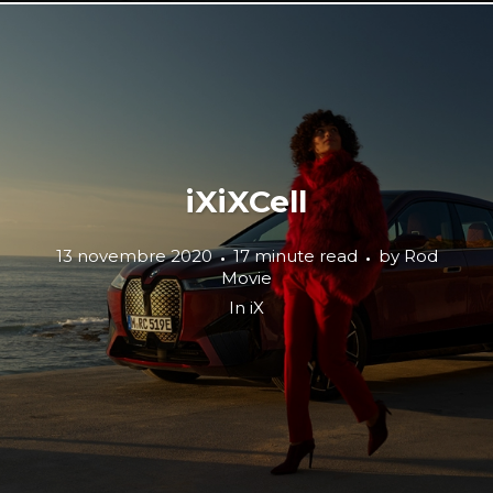
iXiXCell
13 novembre 2020
17 minute read
by
Rod
Movie
In
iX