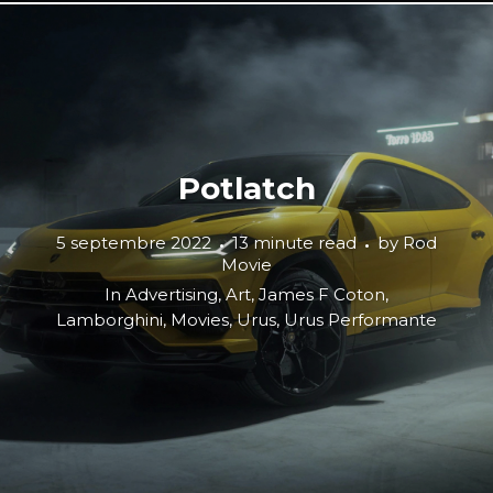
Potlatch
5 septembre 2022
13 minute read
by
Rod
Movie
In
Advertising
,
Art
,
James F Coton
,
Lamborghini
,
Movies
,
Urus
,
Urus Performante