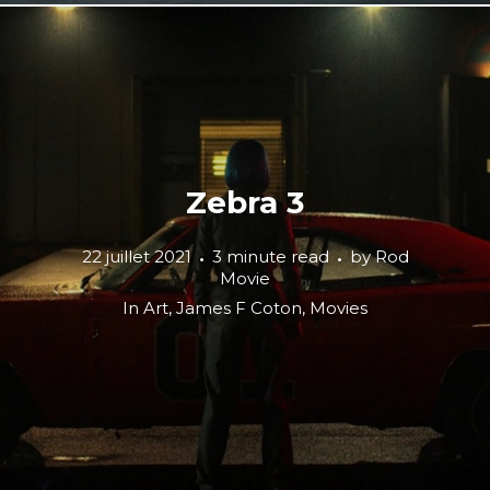
Zebra 3
22 juillet 2021
3 minute read
by
Rod
Movie
In
Art
,
James F Coton
,
Movies