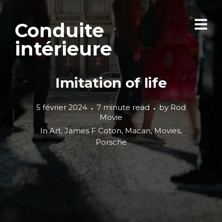
Conduite
intérieure
Imitation of life
5 février 2024
7 minute read
by
Rod
Movie
In
Art
,
James F Coton
,
Macan
,
Movies
,
Porsche