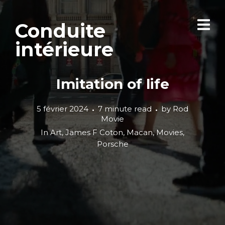
Conduite
intérieure
Imitation of life
5 février 2024
7 minute read
by
Rod
Movie
In
Art
,
James F Coton
,
Macan
,
Movies
,
Porsche