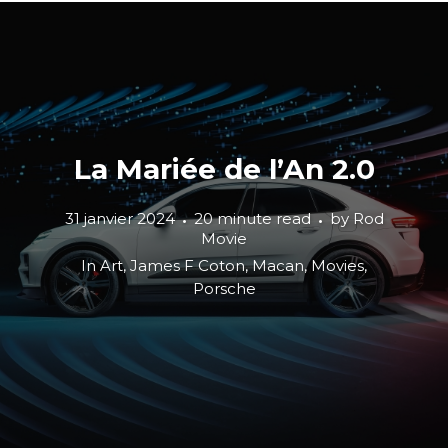
La Mariée de l’An 2.0
31 janvier 2024
20 minute read
by
Rod
Movie
In
Art
,
James F Coton
,
Macan
,
Movies
,
Porsche