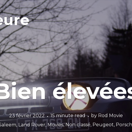
eure
Bien élevée
23 février 2022
15 minute read
by
Rod Movie
 Saleem
,
Land Rover
,
Movies
,
Non classé
,
Peugeot
,
Porsc