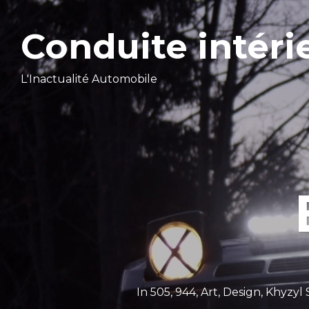
Conduite intéri
L'Inactualité Automobile
In
505
,
944
,
Art
,
Design
,
Khyzyl