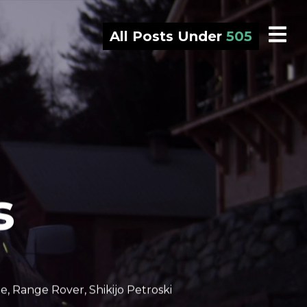
All Posts Under
505
s
he
,
Range Rover
,
Shikijo Petroski