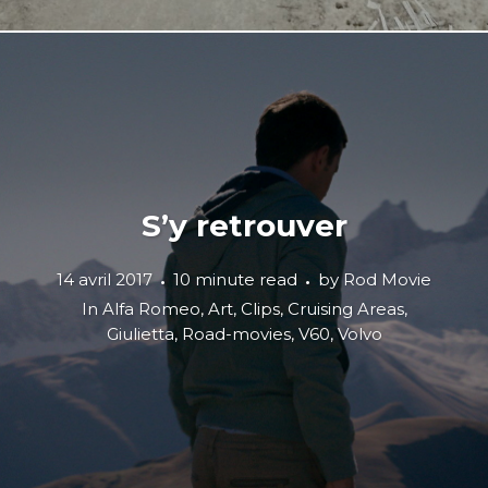
S’y retrouver
14 avril 2017
10 minute read
by
Rod Movie
In
Alfa Romeo
,
Art
,
Clips
,
Cruising Areas
,
Giulietta
,
Road-movies
,
V60
,
Volvo