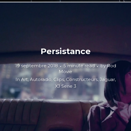
Persistance
19 septembre 2018
5 minute read
by
Rod
Movie
In
Art
,
Autoradio
,
Clips
,
Constructeurs
,
Jaguar
,
XJ Serie 3