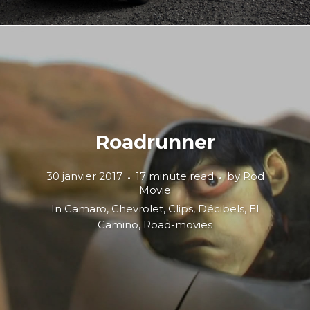
Roadrunner
30 janvier 2017
17 minute read
by
Rod
Movie
In
Camaro
,
Chevrolet
,
Clips
,
Décibels
,
El
Camino
,
Road-movies