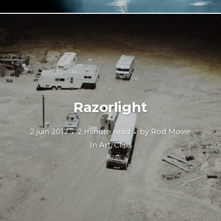
Razorlight
2 juin 2017
2 minute read
by
Rod Movie
In
Art
,
Clips