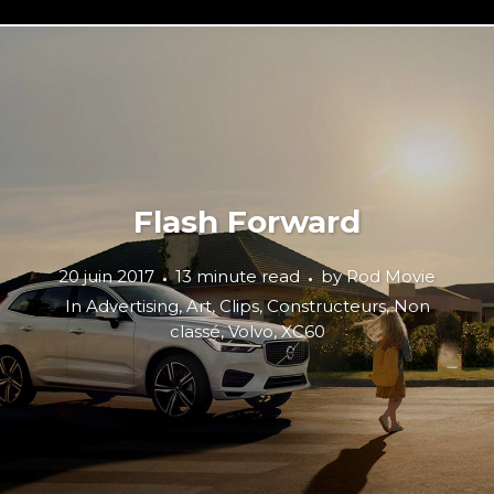
Flash Forward
20 juin 2017
13 minute read
by
Rod Movie
In
Advertising
,
Art
,
Clips
,
Constructeurs
,
Non
classé
,
Volvo
,
XC60