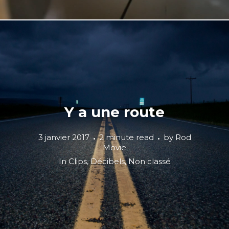
Y a une route
3 janvier 2017
2 minute read
by
Rod
Movie
In
Clips
,
Décibels
,
Non classé