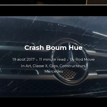
Crash Boum Hue
19 août 2017
11 minute read
by
Rod Movie
In
Art
,
Classe X
,
Clips
,
Constructeurs
,
Mercedes