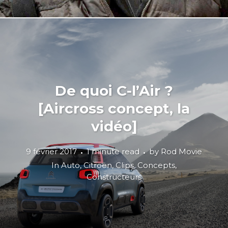
De quoi C-l’Air ?
[Aircross concept, la
vidéo]
9 février 2017
1 minute read
by
Rod Movie
In
Auto
,
Citroën
,
Clips
,
Concepts
,
Constructeurs