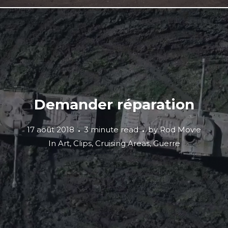
Demander réparation
17 août 2018
3 minute read
by
Rod Movie
In
Art
,
Clips
,
Cruising Areas
,
Guerre