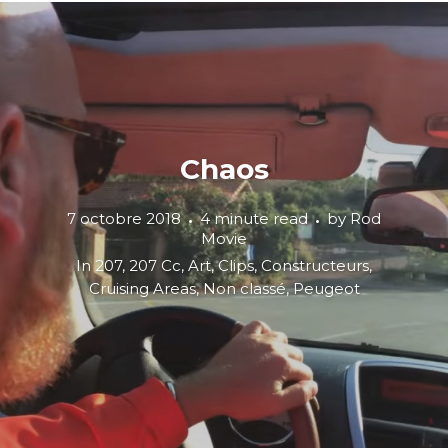
Chaos
7 octobre 2018
4 minute read
by
Rod
Movie
In
207
,
207 Cc
,
Art
,
Clips
,
Constructeurs
,
Cruising Areas
,
Non classé
,
Peugeot