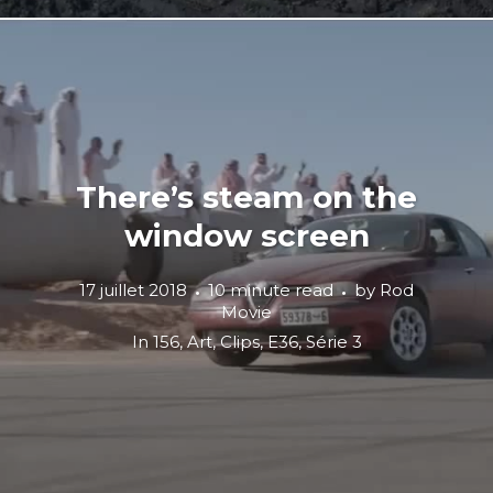
There’s steam on the
window screen
17 juillet 2018
10 minute read
by
Rod
Movie
In
156
,
Art
,
Clips
,
E36
,
Série 3