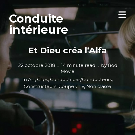
Conduite
intérieure
Et Dieu créa l’Alfa
22 octobre 2018
14 minute read
by
Rod
Movie
In
Art
,
Clips
,
Conductrices/Conducteurs
,
Constructeurs
,
Coupé GTV
,
Non classé