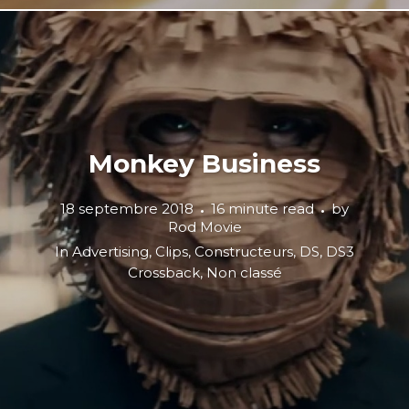
Monkey Business
18 septembre 2018
16 minute read
by
Rod Movie
In
Advertising
,
Clips
,
Constructeurs
,
DS
,
DS3
Crossback
,
Non classé