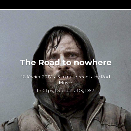
The Road to nowhere
16 février 2017
3 minute read
by
Rod
Movie
In
Clips
,
Décibels
,
DS
,
DS7