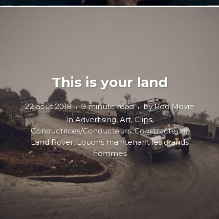
This is your land
22 août 2018
9 minute read
by
Rod Movie
In
Advertising
,
Art
,
Clips
,
Conductrices/Conducteurs
,
Constructeurs
,
Land Rover
,
Louons maintenant les grands
hommes