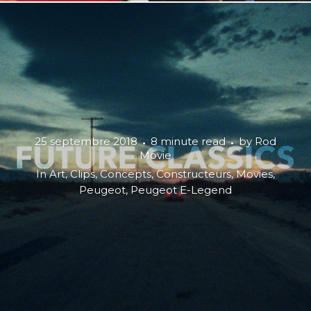
25 septembre 2018
8 minute read
by
Rod
Movie
In
Art
,
Clips
,
Concepts
,
Constructeurs
,
Movies
,
Peugeot
,
Peugeot E-Legend