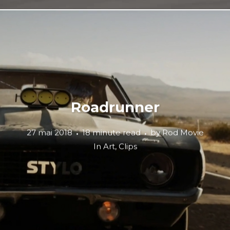
Roadrunner
27 mai 2018
18 minute read
by
Rod Movie
In
Art
,
Clips