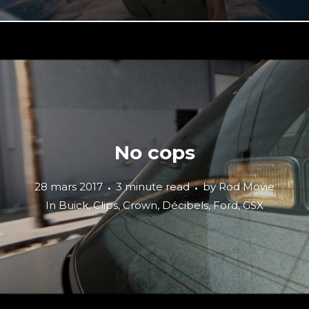
No cops
28 mars 2017
3 minute read
by
Rod Movie
In
Buick
,
Clips
,
Crown
,
Décibels
,
Ford
,
GSX