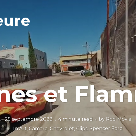
eure
nes et Fla
25 septembre 2022
4 minute read
by
Rod Movie
In
Art
,
Camaro
,
Chevrolet
,
Clips
,
Spencer Ford