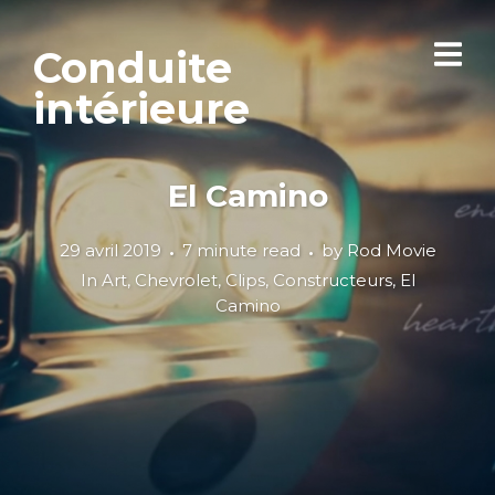
Conduite
intérieure
El Camino
29 avril 2019
7 minute read
by
Rod Movie
In
Art
,
Chevrolet
,
Clips
,
Constructeurs
,
El
Camino