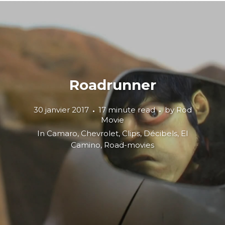
Roadrunner
30 janvier 2017
17 minute read
by
Rod
Movie
In
Camaro
,
Chevrolet
,
Clips
,
Décibels
,
El
Camino
,
Road-movies