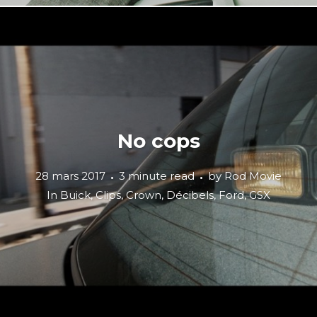
No cops
28 mars 2017
3 minute read
by
Rod Movie
In
Buick
,
Clips
,
Crown
,
Décibels
,
Ford
,
GSX