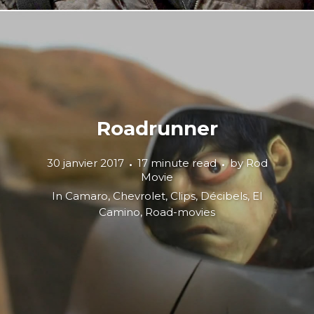
Roadrunner
30 janvier 2017
17 minute read
by
Rod
Movie
In
Camaro
,
Chevrolet
,
Clips
,
Décibels
,
El
Camino
,
Road-movies