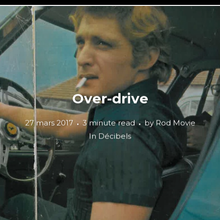
Over-drive
27 mars 2017
3 minute read
by
Rod Movie
In
Décibels