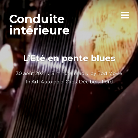
Conduite
intérieure
L’Eté en pente blues
30 août 2021
3 minute read
by
Rod Movie
In
Art
,
Autoradio
,
Clips
,
Décibels
,
Ford