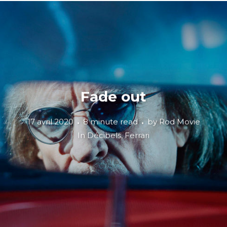
Fade out
17 avril 2020
8 minute read
by
Rod Movie
In
Décibels
,
Ferrari