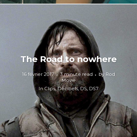
The Road to nowhere
16 février 2017
3 minute read
by
Rod
Movie
In
Clips
,
Décibels
,
DS
,
DS7