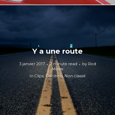
Y a une route
3 janvier 2017
2 minute read
by
Rod
Movie
In
Clips
,
Décibels
,
Non classé