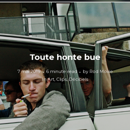
Toute honte bue
7 mai 2019
6 minute read
by
Rod Movie
In
Art
,
Clips
,
Décibels