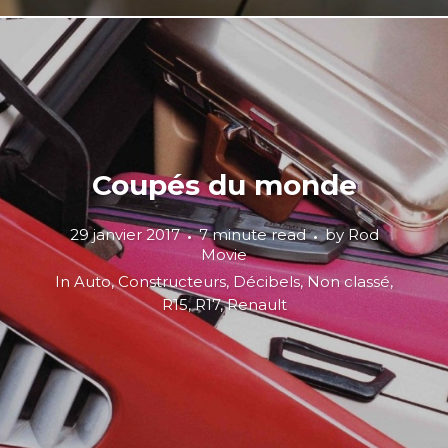
Coupés du monde
29 janvier 2017
7 minute read
by
Rod
Movie
In
Auto
,
Constructeurs
,
Décibels
,
Non classé
,
R15
,
R17
,
Renault