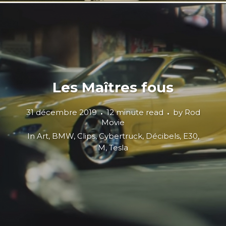
Les Maîtres fous
31 décembre 2019
12 minute read
by
Rod
Movie
In
Art
,
BMW
,
Clips
,
Cybertruck
,
Décibels
,
E30
,
M
,
Tesla