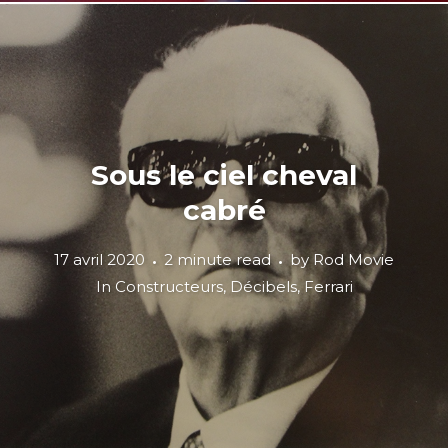
Sous le ciel cheval
cabré
17 avril 2020
2 minute read
by
Rod Movie
In
Constructeurs
,
Décibels
,
Ferrari