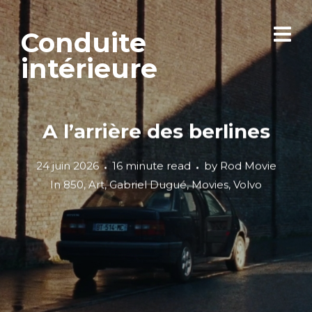
Conduite
intérieure
A l’arrière des berlines
24 juin 2026
16 minute read
by
Rod Movie
In
850
,
Art
,
Gabriel Dugué
,
Movies
,
Volvo