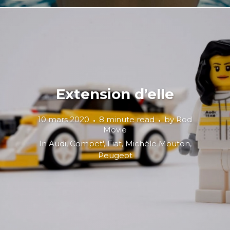
Extension d’elle
10 mars 2020
8 minute read
by
Rod
Movie
In
Audi
,
Compet'
,
Fiat
,
Michèle Mouton
,
Peugeot