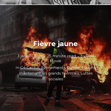
Fièvre jaune
3 janvier 2019
25 minute read
by
Rod
Movie
In
C4 Cactus
,
Evénements
,
Guerre
,
Louons
maintenant les grands hommes
,
Luttes
sociales