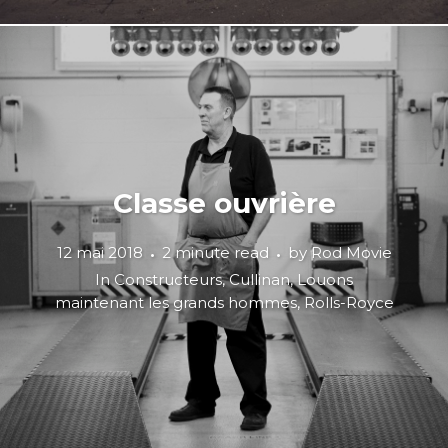
Classe ouvrière
12 mai 2018
2 minute read
by
Rod Movie
In
Constructeurs
,
Cullinan
,
Louons
maintenant les grands hommes
,
Rolls-Royce