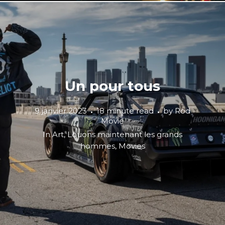
Un pour tous
9 janvier 2023
18 minute read
by
Rod
Movie
In
Art
,
Louons maintenant les grands
hommes
,
Movies