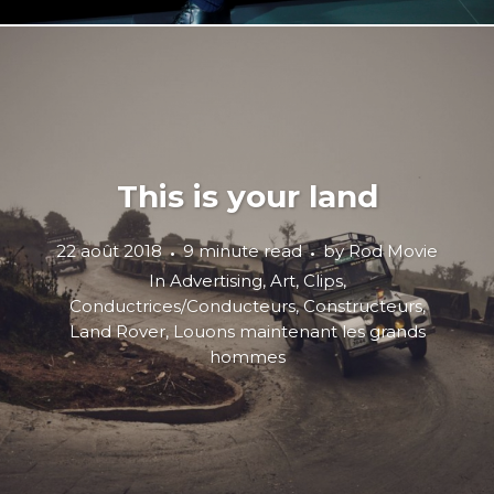
This is your land
22 août 2018
9 minute read
by
Rod Movie
In
Advertising
,
Art
,
Clips
,
Conductrices/Conducteurs
,
Constructeurs
,
Land Rover
,
Louons maintenant les grands
hommes