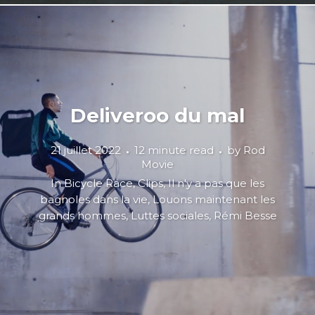
Deliveroo du mal
21 juillet 2022
12 minute read
by
Rod
Movie
In
Bicycle Race
,
Clips
,
Il n'y a pas que les
bagnoles dans la vie
,
Louons maintenant les
grands hommes
,
Luttes sociales
,
Rémi Besse