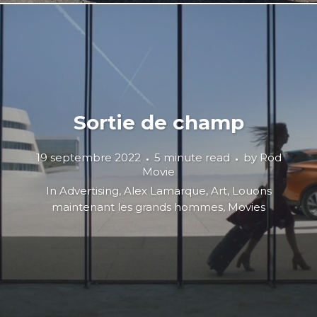
Sortie de champ
19 septembre 2022
5 minute read
by
Rod
Movie
In
Advertising
,
Alex Lamarque
,
Art
,
Louons
maintenant les grands hommes
,
Movies