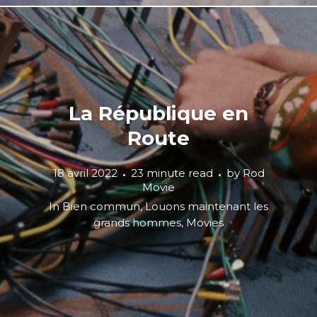
La République en
Route
18 avril 2022
23 minute read
by
Rod
Movie
In
Bien commun
,
Louons maintenant les
grands hommes
,
Movies