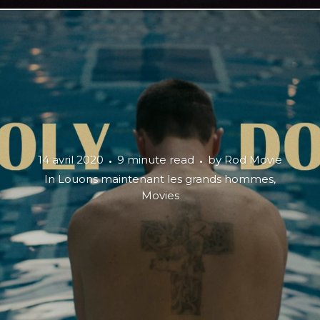
14 avril 2020
9 minute read
by
Rod Movie
In
Louons maintenant les grands hommes
,
Movies