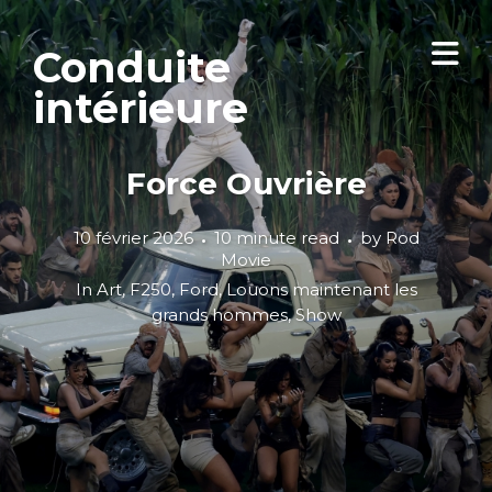
Conduite
intérieure
Force Ouvrière
10 février 2026
10 minute read
by
Rod
Movie
In
Art
,
F250
,
Ford
,
Louons maintenant les
grands hommes
,
Show