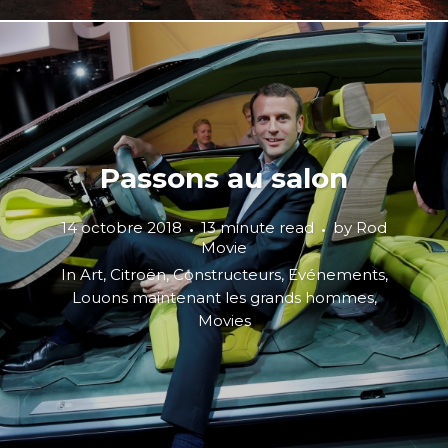
Passons au salon
14 octobre 2018
13 minute read
by
Rod
Movie
In
Art
,
Citroën
,
Constructeurs
,
Evénements
,
Louons maintenant les grands hommes
,
Movies