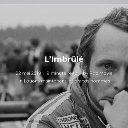
L’Imbrûlé
22 mai 2019
9 minute read
by
Rod Movie
In
Louons maintenant les grands hommes