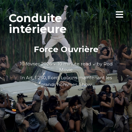
Conduite
intérieure
Force Ouvrière
10 février 2026
10 minute read
by
Rod
Movie
In
Art
,
F250
,
Ford
,
Louons maintenant les
grands hommes
,
Show