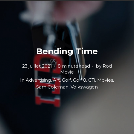
Bending Time
23 juillet 2021
8 minute read
by
Rod
Movie
In
Advertising
,
Art
,
Golf
,
Golf 8
,
GTi
,
Movies
,
Sam Coleman
,
Volkswagen