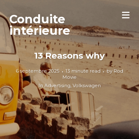
Conduite
intérieure
13 Reasons why
6 septembre 2025
13 minute read
by
Rod
Movie
In
Advertising
,
Volkswagen