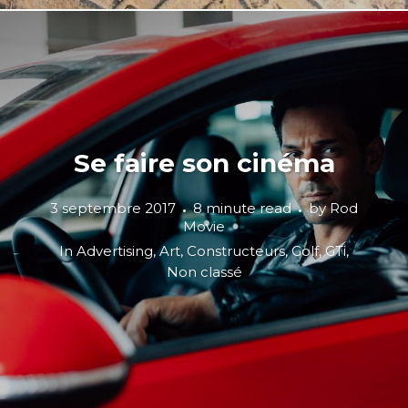
Se faire son cinéma
3 septembre 2017
8 minute read
by
Rod
Movie
In
Advertising
,
Art
,
Constructeurs
,
Golf
,
GTi
,
Non classé