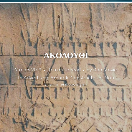
ΑΚΟΛΟΥΘΙ
7 mars 2019
10 minute read
by
Rod Movie
In
Advertising
,
Amarok
,
Constructeurs
,
Non
classé
,
Volkswagen