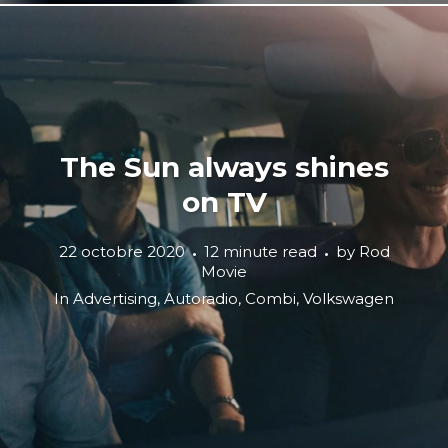
The Sun always shines
on TV
22 octobre 2020
12 minute read
by
Rod
Movie
In
Advertising
,
Autoradio
,
Combi
,
Volkswagen