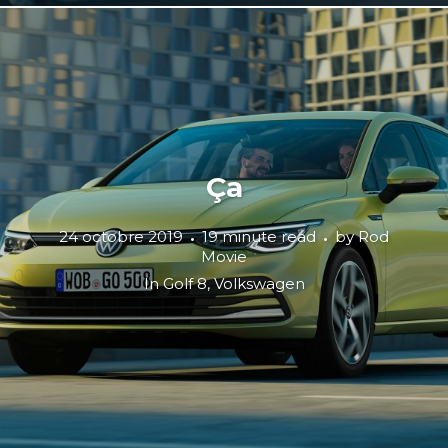
Ça
24 octobre 2019
19 minute read
by
Rod
Movie
In
Golf 8
,
Volkswagen