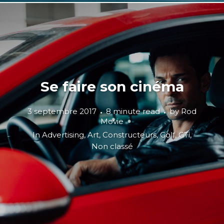
Se faire son cinéma
3 septembre 2017
8 minute read
by
Rod
Movie
In
Advertising
,
Art
,
Constructeurs
,
Golf
,
GTi
,
Non classé