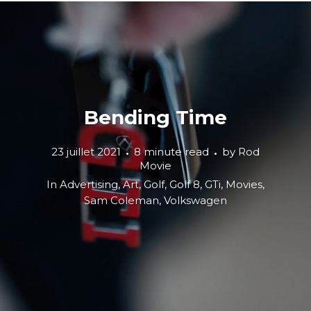
Bending Time
23 juillet 2021
8 minute read
by
Rod
Movie
In
Advertising
,
Art
,
Golf
,
Golf 8
,
GTi
,
Movies
,
Sam Coleman
,
Volkswagen