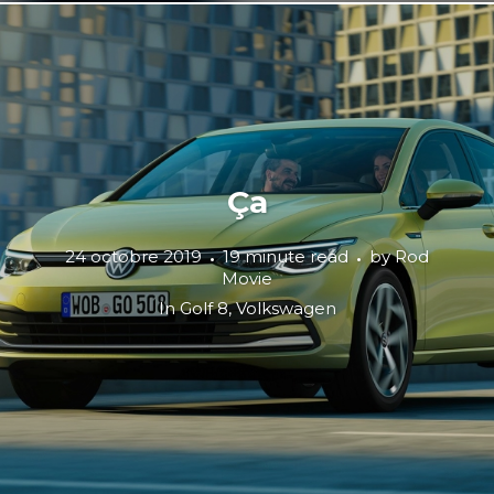
Ça
24 octobre 2019
19 minute read
by
Rod
Movie
In
Golf 8
,
Volkswagen