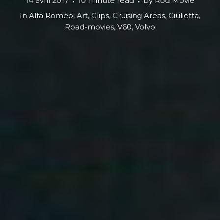
14 avril 2017
10 minute read
by
Rod Movie
In
Alfa Romeo
,
Art
,
Clips
,
Cruising Areas
,
Giulietta
,
Road-movies
,
V60
,
Volvo