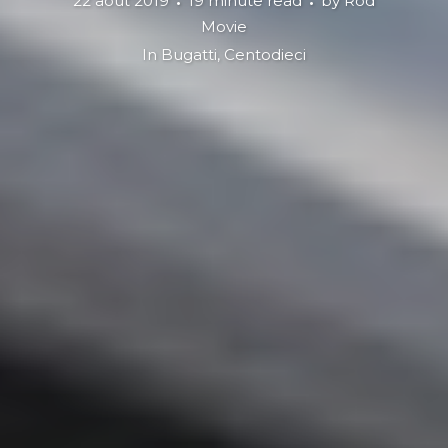
22 août 2019
19 minute read
by
Rod
Movie
In
Bugatti
,
Centodieci