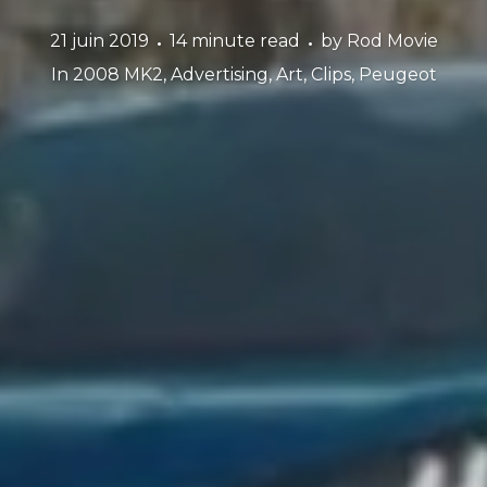
21 juin 2019
14 minute read
by
Rod Movie
In
2008 MK2
,
Advertising
,
Art
,
Clips
,
Peugeot