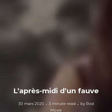
L’après-midi d’un fauve
30 mars 2020
3 minute read
by
Rod
Movie