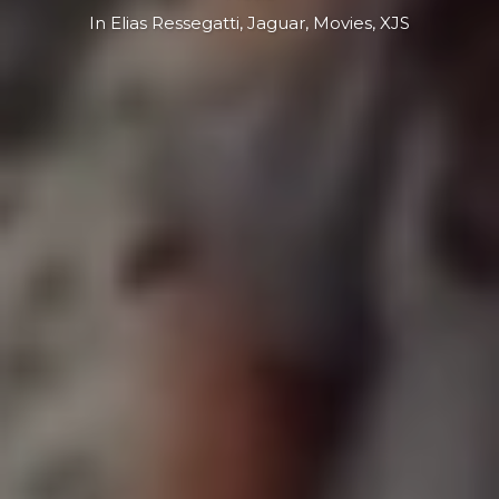
In
Elias Ressegatti
,
Jaguar
,
Movies
,
XJS