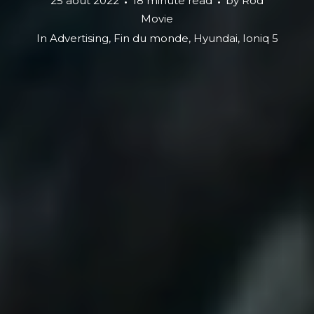
25 août 2022
18 minute read
by
Rod
Movie
In
Advertising
,
Fin du monde
,
Hyundai
,
Ioniq 5