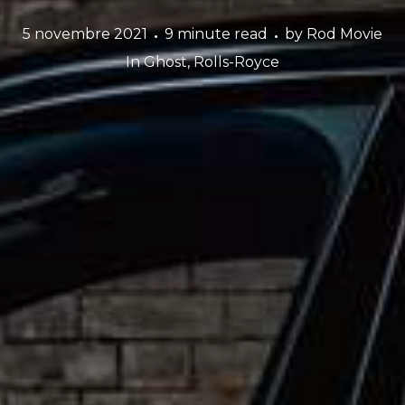
5 novembre 2021
9 minute read
by
Rod Movie
In
Ghost
,
Rolls-Royce