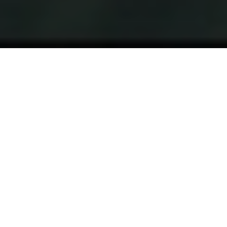
Plongé dans un flux de copies du bac à
corriger, j’entrecoupe le flot continu de
dissertations par un rapide coup d’œil sur
les écrans de veille, histoire de voir si
n’apparaîtrait pas quelque chose qui
pourrait me reposer un peu les neurones.
Et soudain, comme un signal d’alerte
clignotant sur l’écran de surveillance,