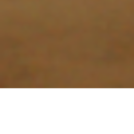
J’avais pris la ferme résolution de ne plus
évoquer Scott Lyon, précisément parce que