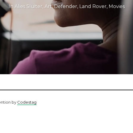
In
Alies Sluiter
,
Art
,
Defender
,
Land Rover
,
Movies
ention by
Codestag