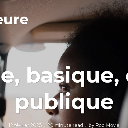
eure
e, basique,
publique
12 février 2023
20 minute read
by
Rod Movie