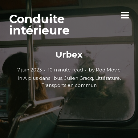
Conduite
intérieure
Urbex
7 juin 2023
10 minute read
by
Rod Movie
In
A plus dans l'bus
,
Julien Gracq
,
Littérature
,
Transports en commun