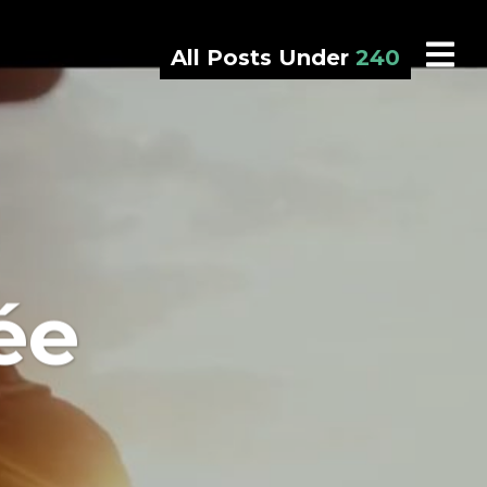
All Posts Under
240
ée