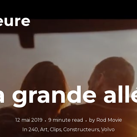
eure
a grande all
12 mai 2019
9 minute read
by
Rod Movie
In
240
,
Art
,
Clips
,
Constructeurs
,
Volvo