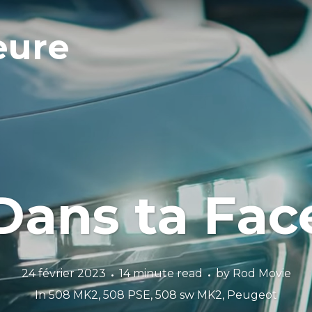
eure
Dans ta Fac
24 février 2023
14 minute read
by
Rod Movie
In
508 MK2
,
508 PSE
,
508 sw MK2
,
Peugeot