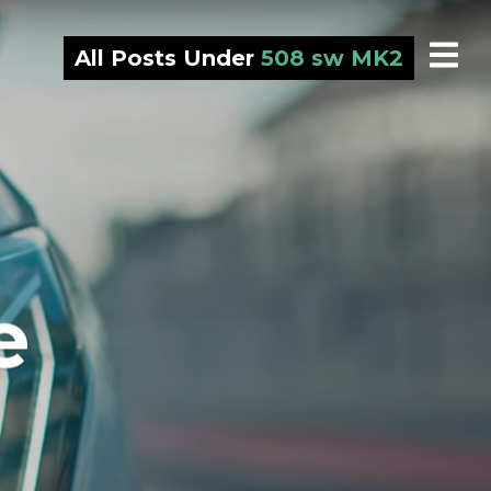
All Posts Under
508 sw MK2
e