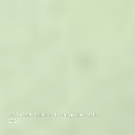
2020 Opel Mokka-e - Embargo June 24th,
2020