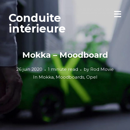
Conduite
intérieure
Mokka – Moodboard
26 juin 2020
1 minute read
by
Rod Movie
In
Mokka
,
Moodboards
,
Opel