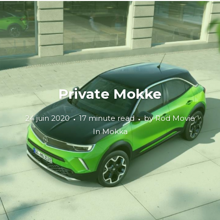
Private Mokke
24 juin 2020
17 minute read
by
Rod Movie
In
Mokka