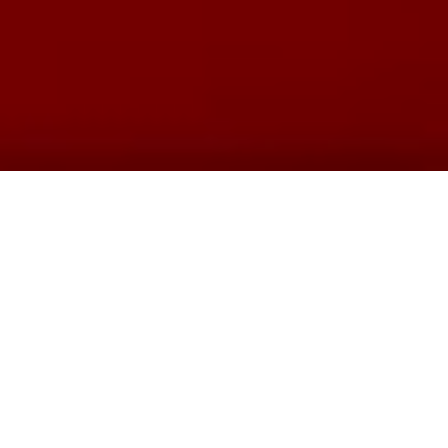
Un peu de nostalgie, pour ceux qui ont eu
la chance de se promener dans le domaine
qu’occupait la Fondation Cartier pour l’art
contemporain, dans les années 80, à Jouy-
en-Josas. On y découvre la conception, la