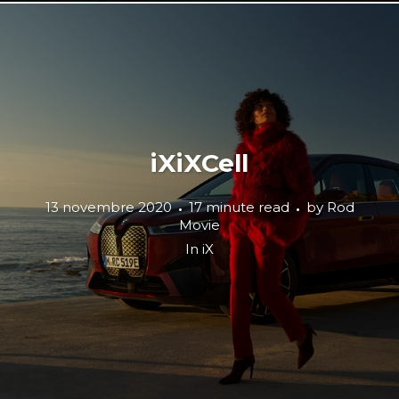
iXiXCell
13 novembre 2020
17 minute read
by
Rod
Movie
In
iX