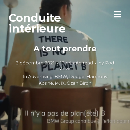
Conduite
intérieure
A tout prendre
3 décembre 2021
12 minute read
by
Rod
Movie
In
Advertising
,
BMW
,
Dodge
,
Harmony
Korine
,
i4
,
iX
,
Ozan Biron