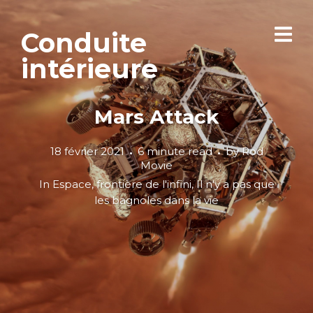
Conduite
intérieure
Mars Attack
18 février 2021
6 minute read
by
Rod
Movie
In
Espace, frontière de l'infini
,
Il n'y a pas que
les bagnoles dans la vie