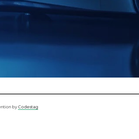
ention by
Codestag