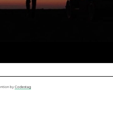
ention by
Codestag