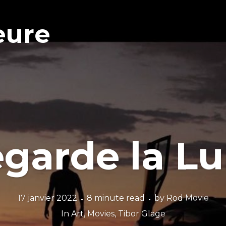
eure
garde la L
17 janvier 2022
8 minute read
by
Rod Movie
In
Art
,
Movies
,
Tibor Glage