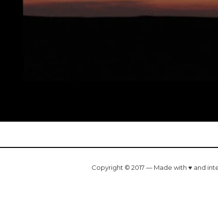
Copyright © 2017 — Made with ♥ and int