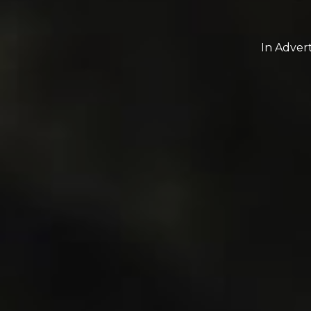
In
Advert