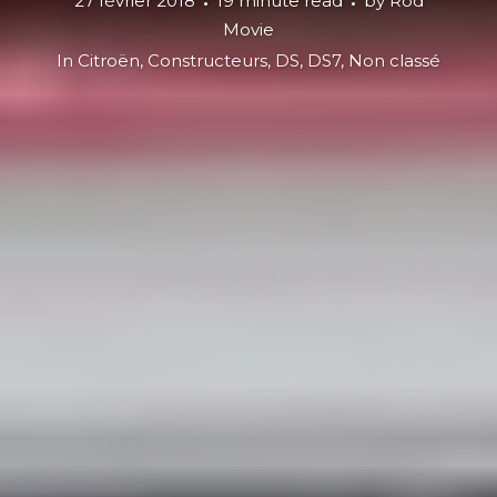
27 février 2018
19 minute read
by
Rod
Movie
In
Citroën
,
Constructeurs
,
DS
,
DS7
,
Non classé