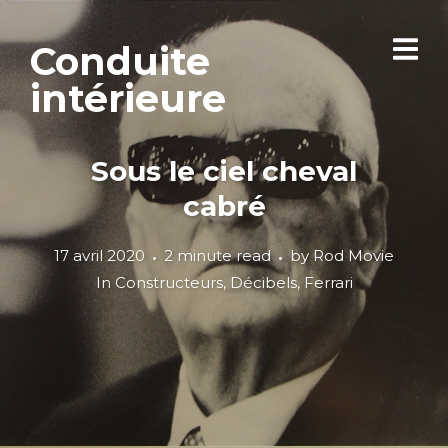
Conduite
intérieure
Sous le ciel cheval
cabré
17 avril 2020
2 minute read
by
Rod Movie
In
Constructeurs
,
Décibels
,
Ferrari