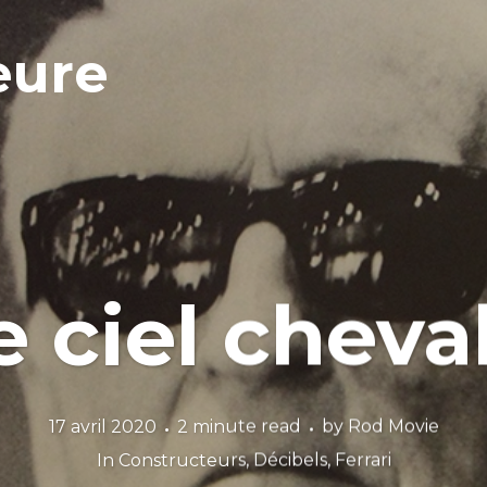
eure
e ciel cheva
17 avril 2020
2 minute read
by
Rod Movie
In
Constructeurs
,
Décibels
,
Ferrari