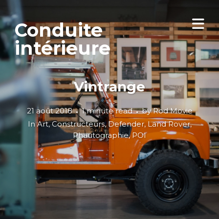
Conduite
intérieure
Vintrange
21 août 2018
1 minute read
by
Rod Movie
In
Art
,
Constructeurs
,
Defender
,
Land Rover
,
Phautographie
,
POI