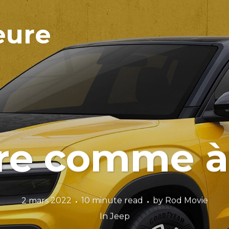
eure
re comme à
2 mars 2022
10 minute read
by
Rod Movie
In
Jeep