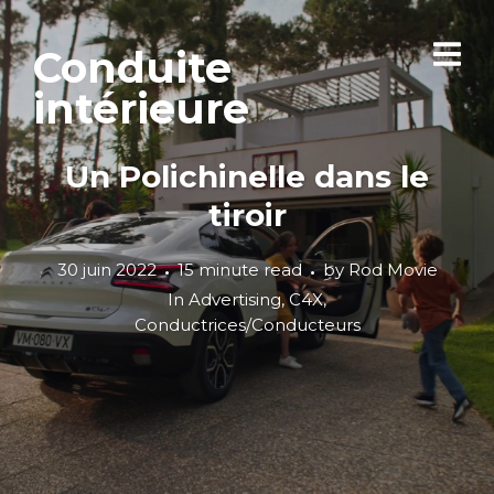
Conduite
intérieure
Un Polichinelle dans le
tiroir
30 juin 2022
15 minute read
by
Rod Movie
In
Advertising
,
C4X
,
Conductrices/Conducteurs