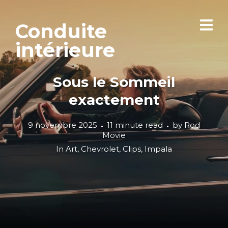
Conduite
intérieure
Sous le Sommeil
exactement
9 novembre 2025
11 minute read
by
Rod
Movie
In
Art
,
Chevrolet
,
Clips
,
Impala