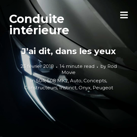
Conduite
intérieure
J’ai dit, dans les yeux
23 février 2018
14 minute read
by
Rod
Movie
In
504
,
508 MK2
,
Auto
,
Concepts
,
Constructeurs
,
Instinct
,
Onyx
,
Peugeot