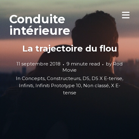
Conduite
intérieure
La trajectoire du flou
11 septembre 2018
9 minute read
by
Rod
Movie
In
Concepts
,
Constructeurs
,
DS
,
DS X E-tense
,
Infiniti
,
Infiniti Prototype 10
,
Non classé
,
X E-
tense