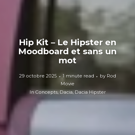
Hip Kit – Le Hipster en
Moodboard et sans un
mot
29 octobre 2025
1 minute read
by
Rod
Movie
In
Concepts
,
Dacia
,
Dacia Hipster